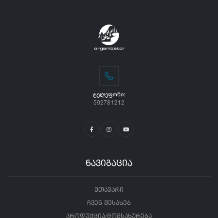
ᲢᲔᲚᲔᲤᲝᲜᲘ:
592781212
ნავიგაცია
მთავარი
ჩვენ შესახებ
პროდუქცია/მომსახურება